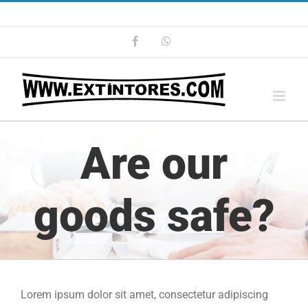
Saltar
Llamanos ahora: 965 86 62 28
|
info@extintores.com
al
Facebook
WhatsApp
contenido
Are our
goods safe?
Lorem ipsum dolor sit amet, consectetur adipiscing