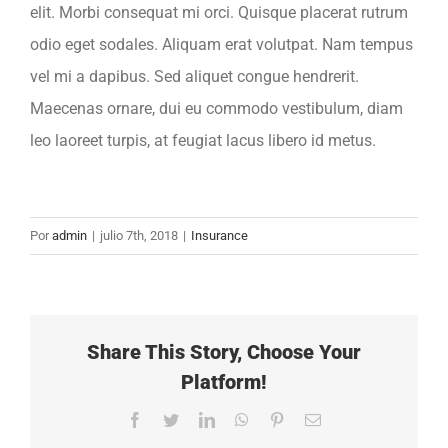
elit. Morbi consequat mi orci. Quisque placerat rutrum
odio eget sodales. Aliquam erat volutpat. Nam tempus
vel mi a dapibus. Sed aliquet congue hendrerit.
Maecenas ornare, dui eu commodo vestibulum, diam
leo laoreet turpis, at feugiat lacus libero id metus.
Por
admin
|
julio 7th, 2018
|
Insurance
Share This Story, Choose Your
Platform!
Facebook
Twitter
LinkedIn
WhatsApp
Pinterest
Correo
electrónico