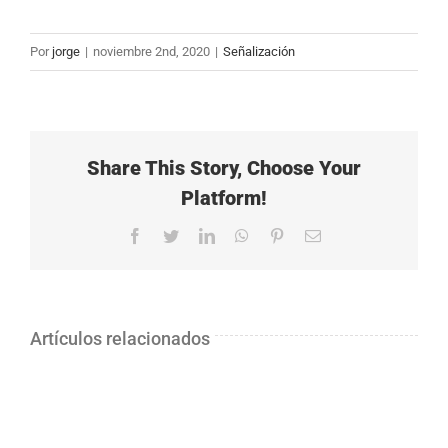
Ver
imagen
Por
jorge
|
noviembre 2nd, 2020
|
Señalización
más
grande
Share This Story, Choose Your
Platform!
Facebook
Twitter
LinkedIn
WhatsApp
Pinterest
Correo
electrónico
Artículos relacionados