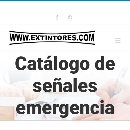
Saltar
Llamanos ahora: 965 86 62 28
|
info@extintores.com
al
Facebook
WhatsApp
contenido
Catálogo de
señales
emergencia