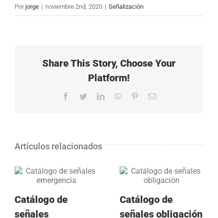
imagen
Por
jorge
|
noviembre 2nd, 2020
|
Señalización
más
grande
Share This Story, Choose Your
Platform!
Facebook
Twitter
LinkedIn
WhatsApp
Pinterest
Correo
electrónico
Artículos relacionados
Catálogo de
Catálogo de
señales
señales obligación